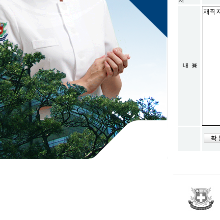
처
내 용