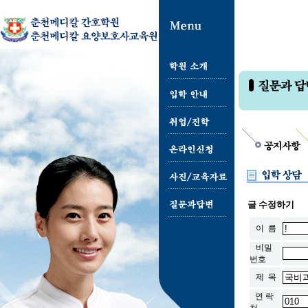
글 수정하기
이 름
비밀
번호
제 목
연 락