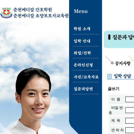
글쓰기
이 름
비밀 번
호
제 목
연 락 처