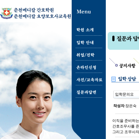
입학문의요
작성자
:
장은숙
이직을 준비하는
간호조무사를 준
그리고 조무사자