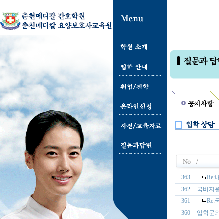
363
Re
362
국비지
361
Re
360
입학문