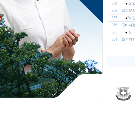
359
Re
358
입학문
357
Re
356
국비지
355
Re
354
접수기