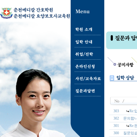
303
Re:
302
문의합
301
Re
300
질문있