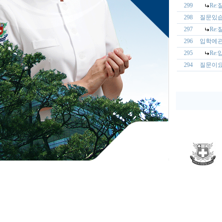
299
Re
298
질문있습
297
Re
296
입학에
295
Re
294
질문이